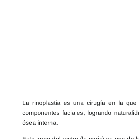
La rinoplastia es una cirugía en la que
componentes faciales, logrando naturalida
ósea interna.
Esta zona del rostro (la nariz) es una de 