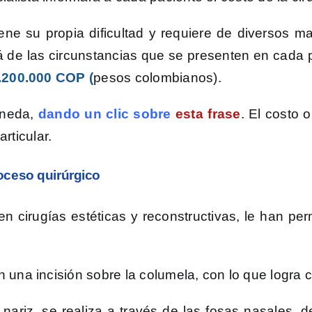
e su propia dificultad y requiere de diversos ma
 de las circunstancias que se presenten en cada p
.200.000
COP (
pesos colombianos).
oneda,
dando un clic sobre
esta frase
. El costo 
rticular.
oceso quirúrgico
n cirugías estéticas y reconstructivas, le han perm
on una incisión sobre la columela, con lo que logra c
 nariz, se realiza a través de las fosas nasales, 