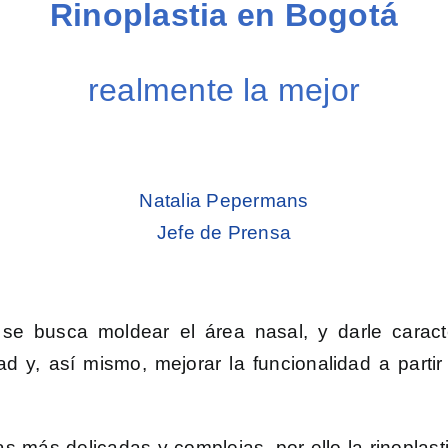
Rinopl
ast
ia en Bogotá
realmente la mejor
Natalia Pepermans
Jefe de Prensa
 se busca moldear el área nasal, y darle caract
d y, así mismo, mejorar la funcionalidad a partir
las más delicadas y complejas, por ello la rinoplas