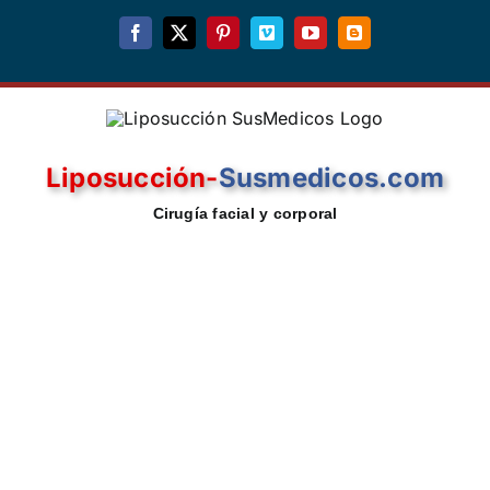
Skip
Facebook
X
Pinterest
Vimeo
YouTube
Blogger
to
content
Liposucción-
Susmedicos.com
Cirugía facial y corporal