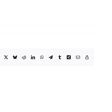
Facebook
X
Bluesky
Reddit
LinkedIn
WhatsApp
Telegram
Tumblr
Xing
Email
Copy
Link