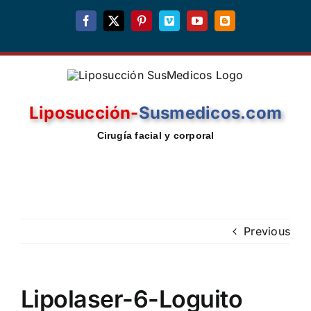
Skip
Facebook
X
Pinterest
Vimeo
YouTube
Blogger
to
content
Liposucción-
Susmedicos.com
Cirugía facial y corporal
Previous
Lipolaser-6-Loguito