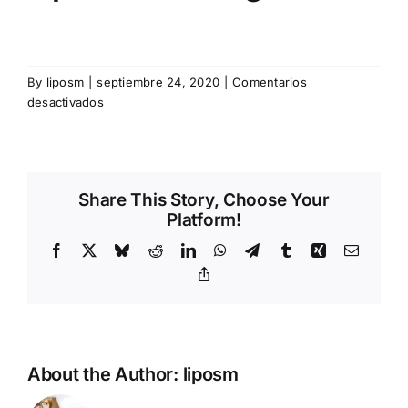
By
liposm
|
septiembre 24, 2020
|
Comentarios
en
desactivados
Lipolaser-
6-
Loguito
Share This Story, Choose Your
Platform!
Facebook
X
Bluesky
Reddit
LinkedIn
WhatsApp
Telegram
Tumblr
Xing
Email
Copy
Link
About the Author:
liposm